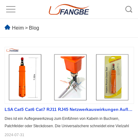
Heim
>
Blog
LSA Cat5 Cat6 Cat7 RJ11 RJ45 Netzwerkauswirkungen Auflegewerkzeug
Dies ist ein Auflegewerkzeug zum Einführen von Kabeln in Buchsen,
Patchfelder oder Steckdosen. Die Universalschere schneidet eine Vielzahl
von Kabeltypen, darunter 20 AWG bis 26 AWG und schaumisolierte Leiter
2024-07-31